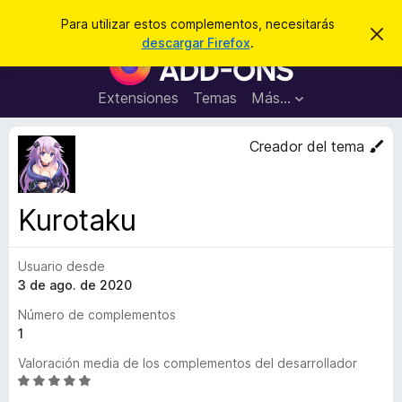
B
Cerrar sesión
Para utilizar estos complementos, necesitarás
I
u
descargar Firefox
.
g
B
s
n
u
o
c
r
s
Extensiones
Temas
Más...
a
a
c
r
r
e
a
Creador del tema
s
d
t
e
o
a
r
v
Kurotaku
i
d
s
e
o
Usuario desde
c
3 de ago. de 2020
o
m
Número de complementos
p
1
l
Valoración media de los complementos del desarrollador
e
S
m
e