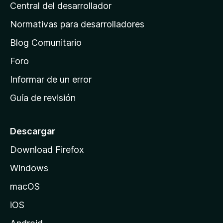
s
Central del desarrollador
n
c
i
a
Normativas para desarrolladores
o
d
n
Blog Comunitario
e
e
i
Foro
s
n
Informar de un error
i
Guía de revisión
c
i
o
Descargar
d
Download Firefox
e
Windows
M
o
macOS
z
iOS
i
l