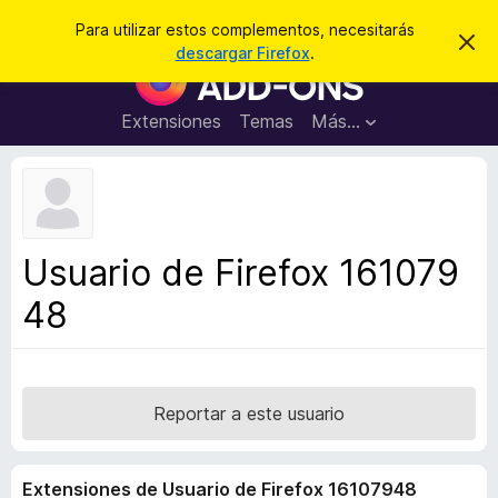
B
Cerrar sesión
Para utilizar estos complementos, necesitarás
I
u
descargar Firefox
.
g
B
s
n
u
o
c
r
s
Extensiones
Temas
Más...
a
a
c
r
r
e
a
s
d
t
e
o
a
r
v
Usuario de Firefox 161079
i
d
s
48
e
o
c
o
m
p
Reportar a este usuario
l
e
Extensiones de Usuario de Firefox 16107948
m