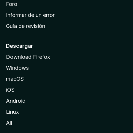
i
Foro
s
n
Informar de un error
i
Guía de revisión
c
i
o
Descargar
d
Download Firefox
e
Windows
M
o
macOS
z
iOS
i
l
Android
l
Linux
a
All