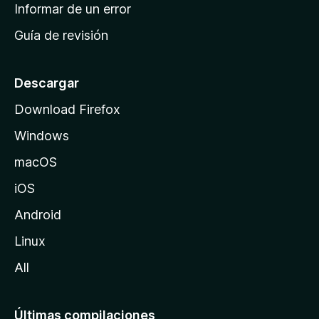
n
Informar de un error
i
Guía de revisión
c
i
o
Descargar
d
Download Firefox
e
Windows
M
o
macOS
z
iOS
i
l
Android
l
Linux
a
All
Últimas compilaciones