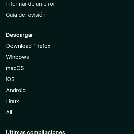
n
Informar de un error
i
Guía de revisión
c
i
o
Descargar
d
Download Firefox
e
Windows
M
o
macOS
z
iOS
i
l
Android
l
Linux
a
All
Últimas compilaciones