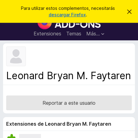
B
Cerrar sesión
Para utilizar estos complementos, necesitarás
I
u
descargar Firefox
.
g
B
s
n
u
o
c
r
s
Extensiones
Temas
Más...
a
a
c
r
r
e
a
s
d
t
e
o
a
r
v
Leonard Bryan M. Faytaren
i
d
s
e
o
c
o
Reportar a este usuario
m
p
l
Extensiones de Leonard Bryan M. Faytaren
e
m