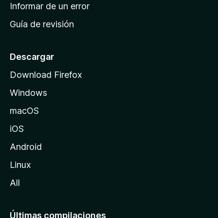
n
Informar de un error
i
Guía de revisión
c
i
o
Descargar
d
Download Firefox
e
Windows
M
o
macOS
z
iOS
i
l
Android
l
Linux
a
All
Últimas compilaciones