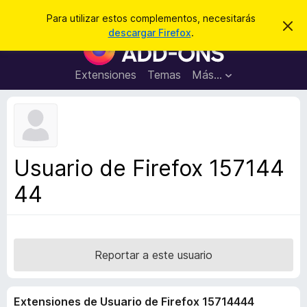
B
Cerrar sesión
Para utilizar estos complementos, necesitarás
I
u
descargar Firefox
.
g
B
s
n
u
o
c
r
s
Extensiones
Temas
Más...
a
a
c
r
r
e
a
s
d
t
e
o
a
r
v
Usuario de Firefox 157144
i
d
s
44
e
o
c
o
m
p
Reportar a este usuario
l
e
Extensiones de Usuario de Firefox 15714444
m