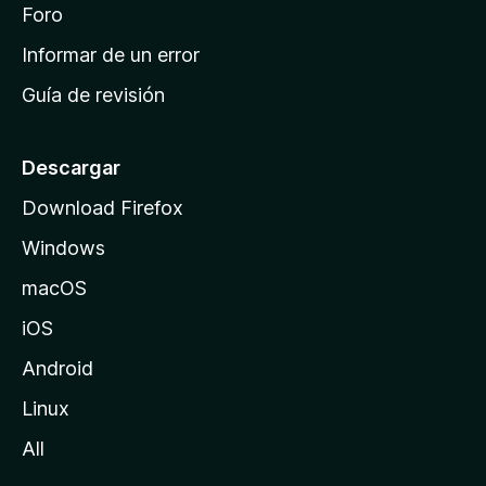
i
Foro
s
n
Informar de un error
i
Guía de revisión
c
i
o
Descargar
d
Download Firefox
e
Windows
M
o
macOS
z
iOS
i
l
Android
l
Linux
a
All