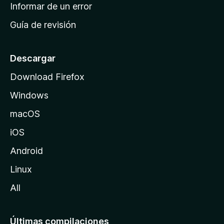
n
Informar de un error
i
Guía de revisión
c
i
o
Descargar
d
Download Firefox
e
Windows
M
o
macOS
z
iOS
i
l
Android
l
Linux
a
All
Últimas compilaciones