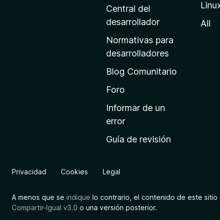
Linu
a
Central del
d
desarrollador
All
e
Normativas para
i
desarrolladores
n
Blog Comunitario
i
c
Foro
i
Informar de un
o
error
d
Guía de revisión
e
M
o
Privacidad
Cookies
Legal
z
i
A menos que se
indique
lo contrario, el contenido de este sitio 
l
Compartir-Igual v3.0
o una versión posterior.