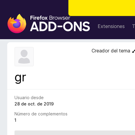
B
u
Extensiones
T
s
c
a
Creador del tema
d
o
r
gr
d
e
c
o
Usuario desde
m
28 de oct. de 2019
p
Número de complementos
l
1
e
m