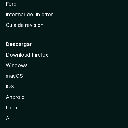
i
Foro
s
n
Informar de un error
i
Guía de revisión
c
i
o
Descargar
d
Download Firefox
e
Windows
M
o
macOS
z
iOS
i
l
Android
l
Linux
a
All