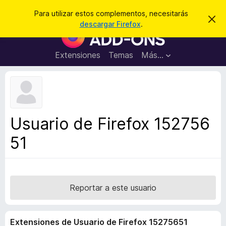
B
Cerrar sesión
Para utilizar estos complementos, necesitarás
I
u
descargar Firefox
.
g
B
s
n
u
o
c
r
s
Extensiones
Temas
Más...
a
a
c
r
r
e
a
s
d
t
e
o
a
r
v
Usuario de Firefox 152756
i
d
s
51
e
o
c
o
m
p
Reportar a este usuario
l
e
Extensiones de Usuario de Firefox 15275651
m