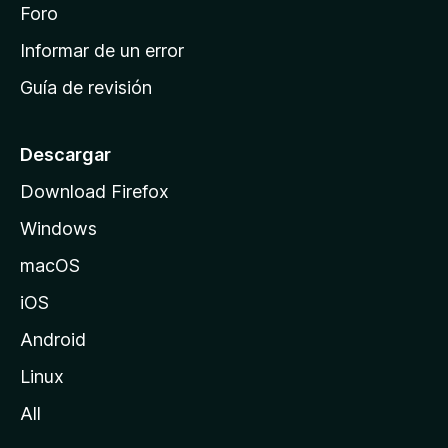
i
Foro
s
n
Informar de un error
i
Guía de revisión
c
i
o
Descargar
d
Download Firefox
e
Windows
M
o
macOS
z
iOS
i
l
Android
l
Linux
a
All