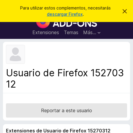
B
Cerrar sesión
Para utilizar estos complementos, necesitarás
I
u
descargar Firefox
.
g
B
s
n
u
o
c
r
s
Extensiones
Temas
Más...
a
a
c
r
r
e
a
s
d
t
e
o
a
r
v
Usuario de Firefox 152703
i
d
s
12
e
o
c
o
m
p
Reportar a este usuario
l
e
Extensiones de Usuario de Firefox 15270312
m