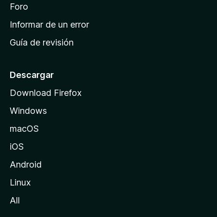
i
Foro
s
n
Informar de un error
i
Guía de revisión
c
i
o
Descargar
d
Download Firefox
e
Windows
M
o
macOS
z
iOS
i
l
Android
l
Linux
a
All