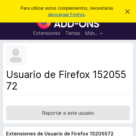
B
Cerrar sesión
Para utilizar estos complementos, necesitarás
I
u
descargar Firefox
.
g
B
s
n
u
o
c
r
s
Extensiones
Temas
Más...
a
a
c
r
r
e
a
s
d
t
e
o
a
r
v
Usuario de Firefox 152055
i
d
s
72
e
o
c
o
m
p
Reportar a este usuario
l
e
Extensiones de Usuario de Firefox 15205572
m