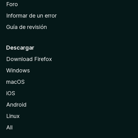
i
Foro
s
n
Informar de un error
i
Guía de revisión
c
i
o
Descargar
d
Download Firefox
e
Windows
M
o
macOS
z
iOS
i
l
Android
l
Linux
a
All