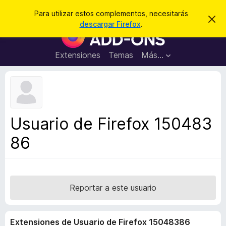
B
Cerrar sesión
Para utilizar estos complementos, necesitarás
I
u
descargar Firefox
.
g
B
s
n
u
o
c
r
s
Extensiones
Temas
Más...
a
a
c
r
r
e
a
s
d
t
e
o
a
r
v
Usuario de Firefox 150483
i
d
s
86
e
o
c
o
m
p
Reportar a este usuario
l
e
Extensiones de Usuario de Firefox 15048386
m