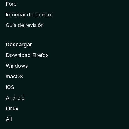
i
Foro
s
n
Informar de un error
i
Guía de revisión
c
i
o
Descargar
d
Download Firefox
e
Windows
M
o
macOS
z
iOS
i
l
Android
l
Linux
a
All