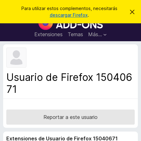
B
Cerrar sesión
Para utilizar estos complementos, necesitarás
I
u
descargar Firefox
.
g
B
s
n
u
o
c
r
s
Extensiones
Temas
Más...
a
a
c
r
r
e
a
s
d
t
e
o
a
r
v
Usuario de Firefox 150406
i
d
s
71
e
o
c
o
m
p
Reportar a este usuario
l
e
Extensiones de Usuario de Firefox 15040671
m