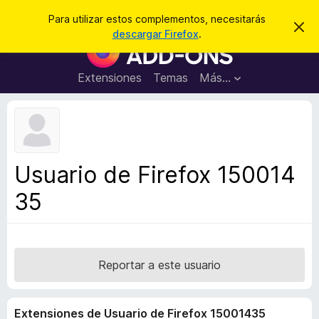
B
Cerrar sesión
Para utilizar estos complementos, necesitarás
I
u
descargar Firefox
.
g
B
s
n
u
o
c
r
s
Extensiones
Temas
Más...
a
a
c
r
r
e
a
s
d
t
e
o
a
r
v
Usuario de Firefox 150014
i
d
s
35
e
o
c
o
m
p
Reportar a este usuario
l
e
Extensiones de Usuario de Firefox 15001435
m