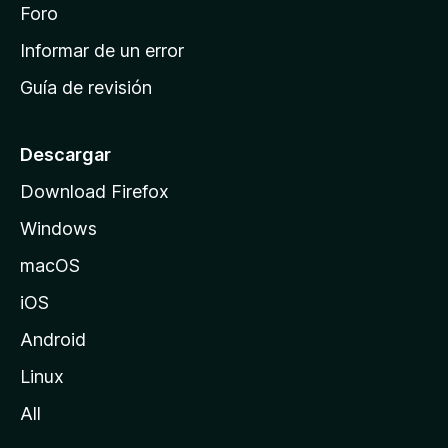
i
Foro
s
n
Informar de un error
i
Guía de revisión
c
i
o
Descargar
d
Download Firefox
e
Windows
M
o
macOS
z
iOS
i
l
Android
l
Linux
a
All