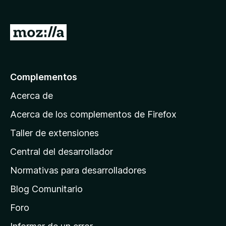
e
n
I
t
r
o
a
s
p
l
Complementos
a
a
r
Acerca de
p
a
á
Acerca de los complementos de Firefox
F
g
i
Taller de extensiones
i
r
Central del desarrollador
n
e
a
f
Normativas para desarrolladores
o
d
Blog Comunitario
x
e
i
Foro
n