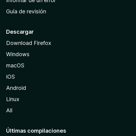
Informar de un error
i
Guía de revisión
c
i
o
Descargar
d
Download Firefox
e
Windows
M
o
macOS
z
iOS
i
l
Android
l
Linux
a
All
Últimas compilaciones