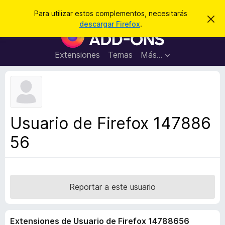
B
Cerrar sesión
Para utilizar estos complementos, necesitarás
I
u
descargar Firefox
.
g
B
s
n
u
o
c
r
s
Extensiones
Temas
Más...
a
a
c
r
r
e
a
s
d
t
e
o
a
r
v
Usuario de Firefox 147886
i
d
s
56
e
o
c
o
m
p
Reportar a este usuario
l
e
Extensiones de Usuario de Firefox 14788656
m