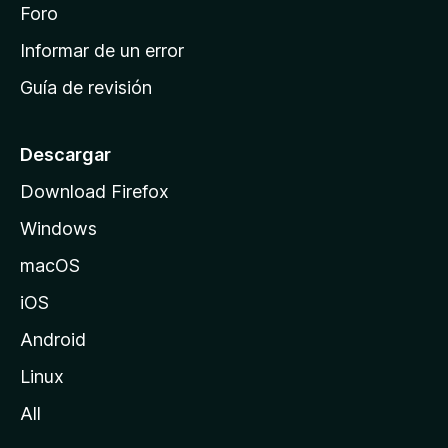
i
Foro
s
n
Informar de un error
i
Guía de revisión
c
i
o
Descargar
d
Download Firefox
e
Windows
M
o
macOS
z
iOS
i
l
Android
l
Linux
a
All