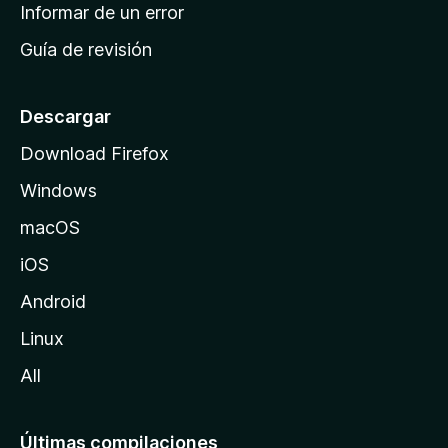
n
Informar de un error
i
Guía de revisión
c
i
o
Descargar
d
Download Firefox
e
Windows
M
o
macOS
z
iOS
i
l
Android
l
Linux
a
All
Últimas compilaciones