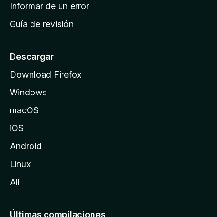
n
Informar de un error
i
Guía de revisión
c
i
o
Descargar
d
Download Firefox
e
Windows
M
o
macOS
z
iOS
i
l
Android
l
Linux
a
All
Últimas compilaciones