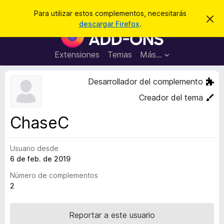
B
Cerrar sesión
Para utilizar estos complementos, necesitarás
I
u
descargar Firefox
.
g
B
s
n
u
o
c
r
s
Extensiones
Temas
Más...
a
a
c
r
r
e
a
Desarrollador del complemento
s
d
t
Creador del tema
e
o
a
r
v
ChaseC
i
d
s
e
o
Usuario desde
c
6 de feb. de 2019
o
m
Número de complementos
p
2
l
e
Reportar a este usuario
m