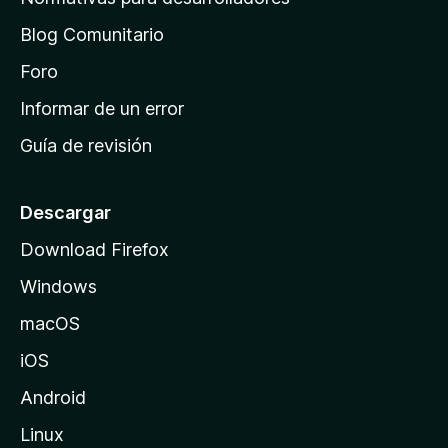
o
d
n
Blog Comunitario
e
e
i
Foro
s
n
Informar de un error
i
Guía de revisión
c
i
o
Descargar
d
Download Firefox
e
Windows
M
o
macOS
z
iOS
i
l
Android
l
Linux