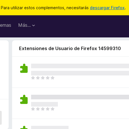
Para utilizar estos complementos, necesitarás
descargar Firefox
.
emas
Más...
Extensiones de Usuario de Firefox 14599310
T
o
d
a
v
í
T
a
o
n
d
o
a