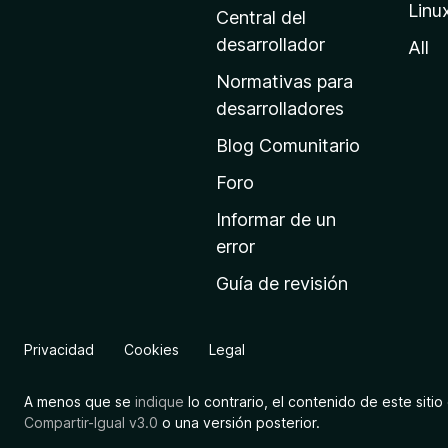
Linu
a
Central del
d
desarrollador
All
e
Normativas para
i
desarrolladores
n
Blog Comunitario
i
c
Foro
i
Informar de un
o
error
d
Guía de revisión
e
M
o
Privacidad
Cookies
Legal
z
i
A menos que se
indique
lo contrario, el contenido de este sitio 
l
Compartir-Igual v3.0
o una versión posterior.