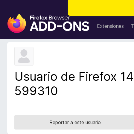
B
u
Extensiones
T
s
c
a
d
o
r
Usuario de Firefox 14
d
e
599310
c
o
m
p
l
Reportar a este usuario
e
m