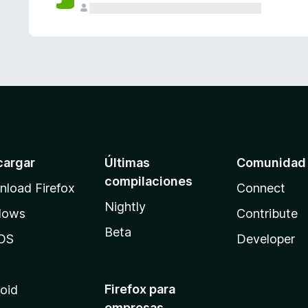
cargar
Últimas
Comunidad
compilaciones
load Firefox
Connect
Nightly
dows
Contribute
Beta
OS
Developer
Firefox para
oid
empresas