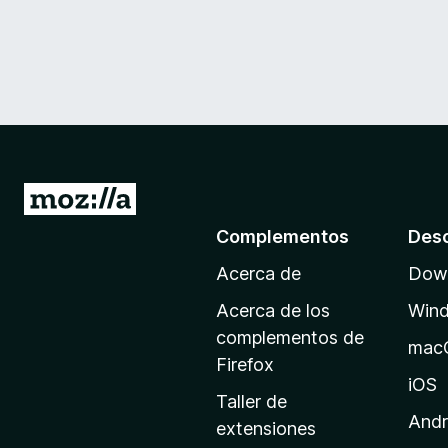
I
r
Complementos
Des
a
Acerca de
Down
l
a
Acerca de los
Win
p
complementos de
mac
á
Firefox
g
iOS
Taller de
i
Andr
extensiones
n