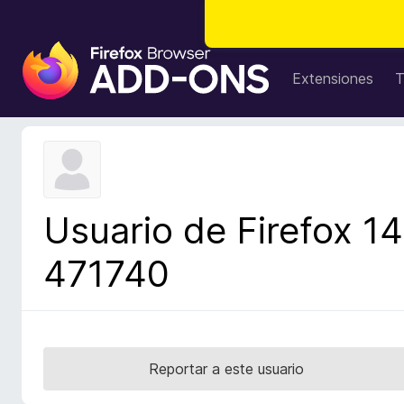
B
u
Extensiones
T
s
c
a
d
o
r
Usuario de Firefox 14
d
e
471740
c
o
m
p
l
Reportar a este usuario
e
m