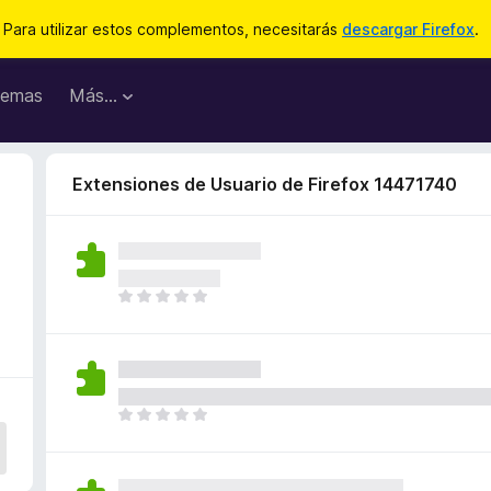
Para utilizar estos complementos, necesitarás
descargar Firefox
.
emas
Más...
Extensiones de Usuario de Firefox 14471740
T
o
d
a
v
í
T
a
o
n
d
o
a