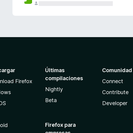
cargar
Últimas
Comunidad
compilaciones
load Firefox
Connect
Nightly
dows
Contribute
Beta
OS
Developer
Firefox para
oid
empresas