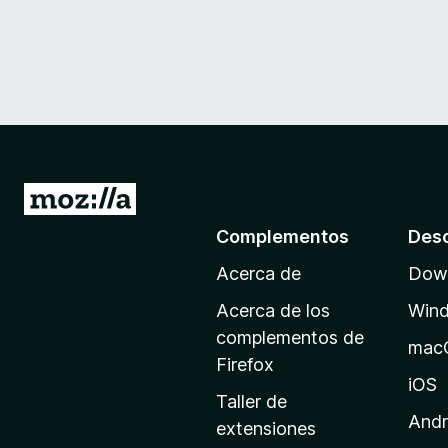
I
r
Complementos
Des
a
Acerca de
Down
l
a
Acerca de los
Win
p
complementos de
mac
á
Firefox
g
iOS
Taller de
i
Andr
extensiones
n