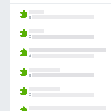
o
a
í
n
r
y
a
e
a
v
n
s
c
a
o
i
l
h
o
o
a
n
r
y
e
a
v
s
c
a
i
l
o
o
n
r
e
a
s
c
i
o
n
e
s