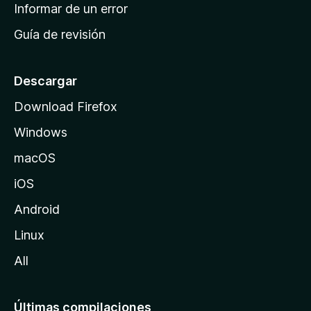
n
Informar de un error
i
Guía de revisión
c
i
o
Descargar
d
Download Firefox
e
Windows
M
o
macOS
z
iOS
i
l
Android
l
Linux
a
All
Últimas compilaciones