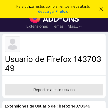
B
Cerrar sesión
Para utilizar estos complementos, necesitarás
I
u
descargar Firefox
.
g
B
s
n
u
o
c
r
s
Extensiones
Temas
Más...
a
a
c
r
r
e
a
s
d
t
e
o
a
r
v
Usuario de Firefox 143703
i
d
s
49
e
o
c
o
m
p
Reportar a este usuario
l
e
Extensiones de Usuario de Firefox 14370349
m