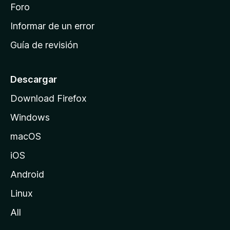
i
Foro
s
n
Informar de un error
i
Guía de revisión
c
i
o
Descargar
d
Download Firefox
e
Windows
M
o
macOS
z
iOS
i
l
Android
l
Linux
a
All