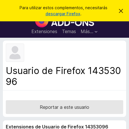
B
Cerrar sesión
Para utilizar estos complementos, necesitarás
I
u
descargar Firefox
.
g
B
s
n
u
o
c
r
s
Extensiones
Temas
Más...
a
a
c
r
r
e
a
s
d
t
e
o
a
r
v
Usuario de Firefox 143530
i
d
s
96
e
o
c
o
m
p
Reportar a este usuario
l
e
Extensiones de Usuario de Firefox 14353096
m