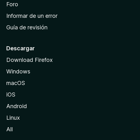
i
Foro
s
n
Informar de un error
i
Guía de revisión
c
i
o
Descargar
d
Download Firefox
e
Windows
M
o
macOS
z
iOS
i
l
Android
l
Linux
a
All