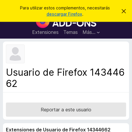
B
Cerrar sesión
Para utilizar estos complementos, necesitarás
I
u
descargar Firefox
.
g
B
s
n
u
o
c
r
s
Extensiones
Temas
Más...
a
a
c
r
r
e
a
s
d
t
e
o
a
r
v
Usuario de Firefox 143446
i
d
s
62
e
o
c
o
m
p
Reportar a este usuario
l
e
Extensiones de Usuario de Firefox 14344662
m