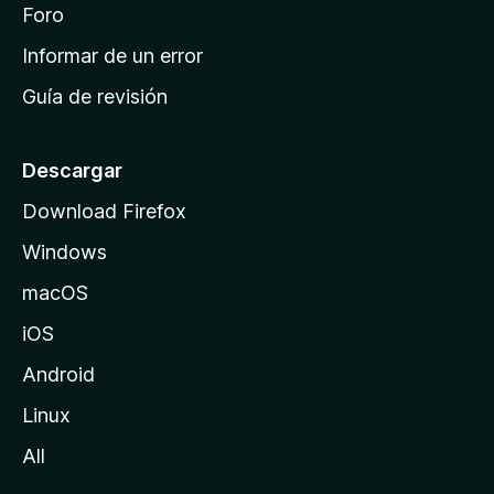
i
Foro
s
n
Informar de un error
i
Guía de revisión
c
i
o
Descargar
d
Download Firefox
e
Windows
M
o
macOS
z
iOS
i
l
Android
l
Linux
a
All