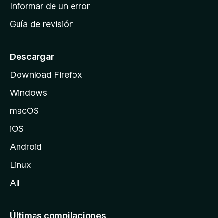
n
Informar de un error
i
Guía de revisión
c
i
o
Descargar
d
Download Firefox
e
Windows
M
o
macOS
z
iOS
i
l
Android
l
Linux
a
All
Últimas compilaciones