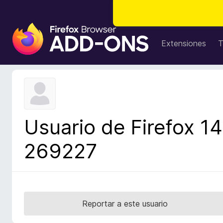
B
u
Extensiones
T
s
c
a
d
o
r
Usuario de Firefox 14
d
e
269227
c
o
m
p
l
Reportar a este usuario
e
m