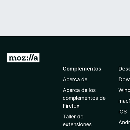
I
r
Complementos
Des
a
Acerca de
Down
l
a
Acerca de los
Win
p
complementos de
mac
á
Firefox
g
iOS
Taller de
i
Andr
extensiones
n