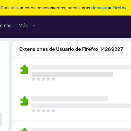
Para utilizar estos complementos, necesitarás
descargar Firefox
.
emas
Más...
Extensiones de Usuario de Firefox 14269227
T
o
d
a
v
í
T
a
o
n
d
o
a