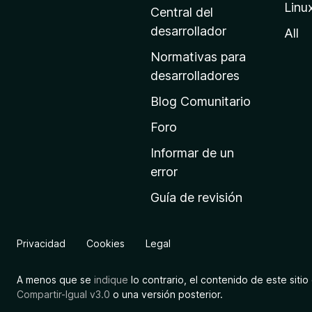
Linu
a
Central del
d
desarrollador
All
e
Normativas para
i
desarrolladores
n
Blog Comunitario
i
c
Foro
i
Informar de un
o
error
d
Guía de revisión
e
M
o
Privacidad
Cookies
Legal
z
i
A menos que se
indique
lo contrario, el contenido de este sitio 
l
Compartir-Igual v3.0
o una versión posterior.