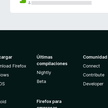
cargar
Últimas
Comunidad
compilaciones
load Firefox
Connect
Nightly
dows
Contribute
Beta
OS
Developer
Firefox para
oid
empresas