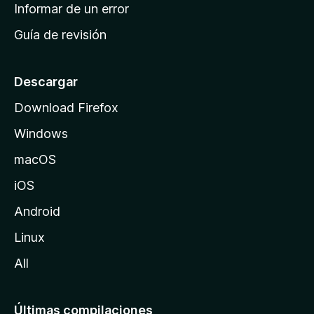
n
Informar de un error
i
Guía de revisión
c
i
o
Descargar
d
Download Firefox
e
Windows
M
o
macOS
z
iOS
i
l
Android
l
Linux
a
All
Últimas compilaciones