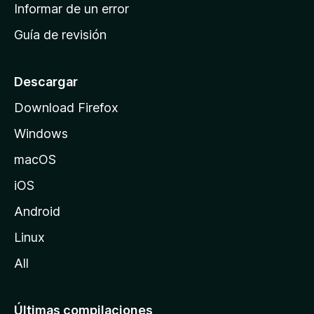
n
Informar de un error
i
Guía de revisión
c
i
o
Descargar
d
Download Firefox
e
Windows
M
o
macOS
z
iOS
i
l
Android
l
Linux
a
All
Últimas compilaciones