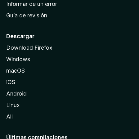
n
Informar de un error
i
Guía de revisión
c
i
o
Descargar
d
Download Firefox
e
Windows
M
o
macOS
z
iOS
i
l
Android
l
Linux
a
All
Últimas compilaciones