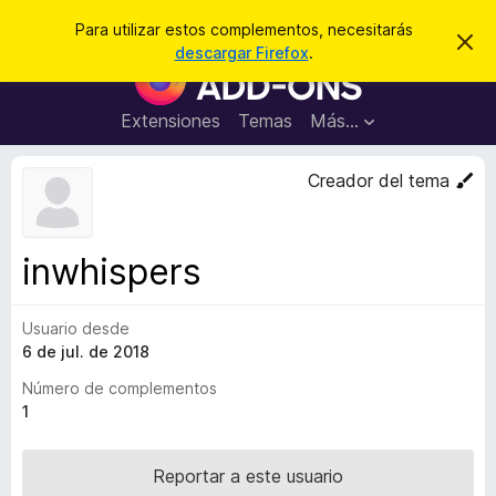
B
Cerrar sesión
Para utilizar estos complementos, necesitarás
I
u
descargar Firefox
.
g
B
s
n
u
o
c
r
s
Extensiones
Temas
Más...
a
a
c
r
r
e
a
Creador del tema
s
d
t
e
o
a
r
v
inwhispers
i
d
s
e
o
Usuario desde
c
6 de jul. de 2018
o
m
Número de complementos
p
1
l
e
Reportar a este usuario
m