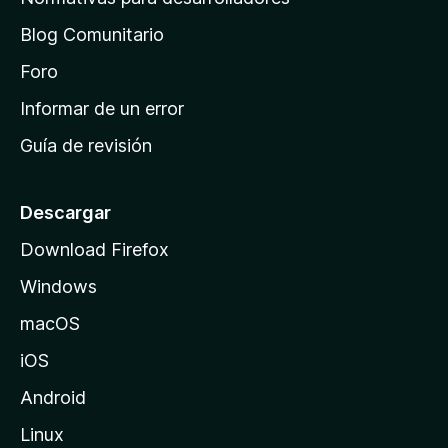
o
d
n
Blog Comunitario
e
e
i
Foro
s
n
Informar de un error
i
Guía de revisión
c
i
o
Descargar
d
Download Firefox
e
Windows
M
o
macOS
z
iOS
i
l
Android
l
Linux