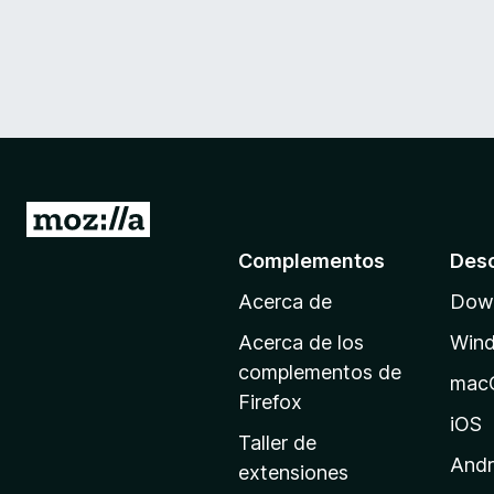
I
r
Complementos
Des
a
Acerca de
Down
l
a
Acerca de los
Win
p
complementos de
mac
á
Firefox
g
iOS
Taller de
i
Andr
extensiones
n