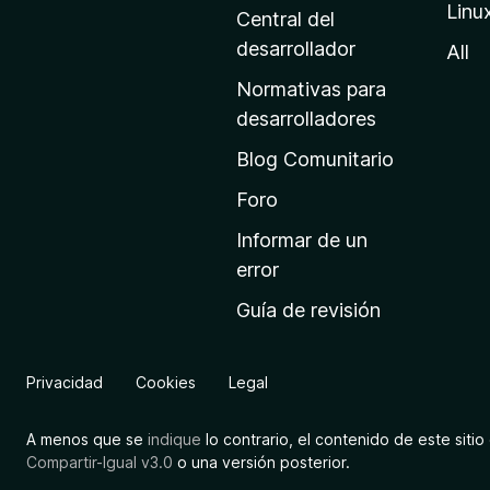
Linu
a
Central del
d
desarrollador
All
e
Normativas para
i
desarrolladores
n
Blog Comunitario
i
c
Foro
i
Informar de un
o
error
d
Guía de revisión
e
M
o
Privacidad
Cookies
Legal
z
i
A menos que se
indique
lo contrario, el contenido de este sitio 
l
Compartir-Igual v3.0
o una versión posterior.