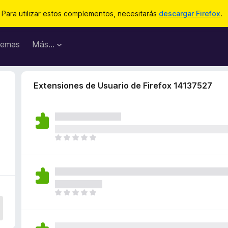
Para utilizar estos complementos, necesitarás
descargar Firefox
.
emas
Más...
Extensiones de Usuario de Firefox 14137527
T
o
d
a
v
í
T
a
o
n
d
o
a