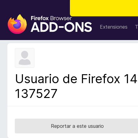
B
u
Extensiones
T
s
c
a
d
o
r
Usuario de Firefox 14
d
e
137527
c
o
m
p
l
Reportar a este usuario
e
m