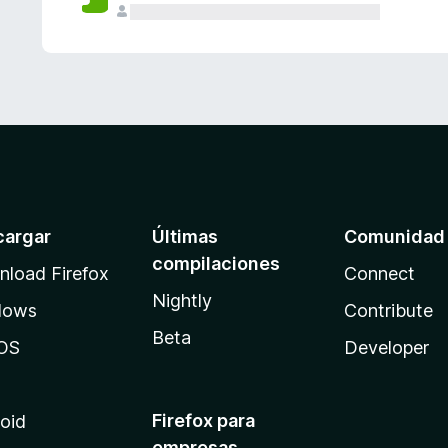
cargar
Últimas
Comunidad
compilaciones
load Firefox
Connect
Nightly
dows
Contribute
Beta
OS
Developer
Firefox para
oid
empresas