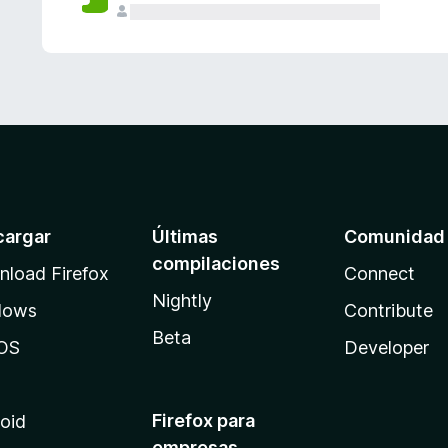
cargar
Últimas
Comunidad
compilaciones
load Firefox
Connect
Nightly
dows
Contribute
Beta
OS
Developer
Firefox para
oid
empresas