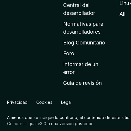
Linu
a
Central del
d
desarrollador
All
e
Normativas para
i
desarrolladores
n
Blog Comunitario
i
c
Foro
i
Informar de un
o
error
d
Guía de revisión
e
M
o
Privacidad
Cookies
Legal
z
i
A menos que se
indique
lo contrario, el contenido de este sitio 
l
Compartir-Igual v3.0
o una versión posterior.