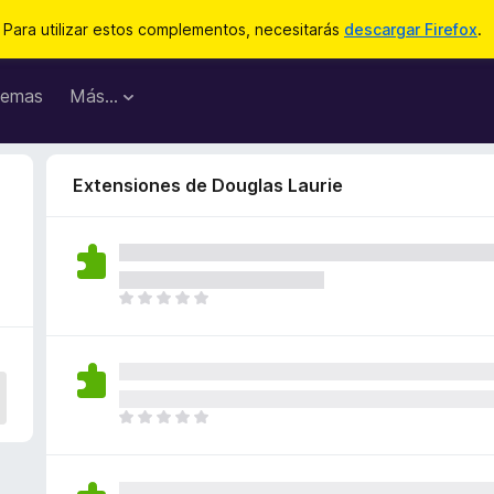
Para utilizar estos complementos, necesitarás
descargar Firefox
.
emas
Más...
Extensiones de Douglas Laurie
T
o
d
a
v
í
T
a
o
n
d
o
a