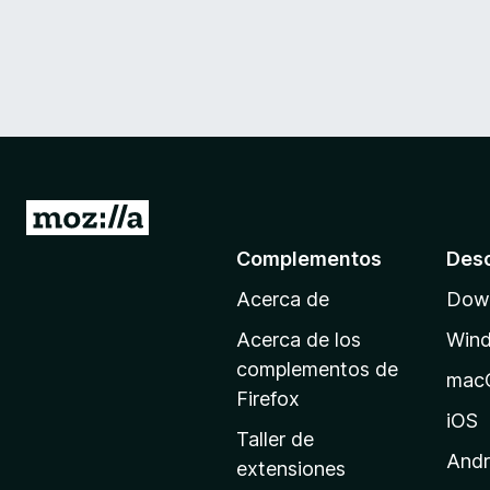
I
r
Complementos
Des
a
Acerca de
Down
l
a
Acerca de los
Win
p
complementos de
mac
á
Firefox
g
iOS
Taller de
i
Andr
extensiones
n