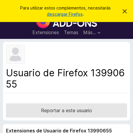
B
Cerrar sesión
Para utilizar estos complementos, necesitarás
I
u
descargar Firefox
.
g
B
s
n
u
o
c
r
s
Extensiones
Temas
Más...
a
a
c
r
r
e
a
s
d
t
e
o
a
r
v
Usuario de Firefox 139906
i
d
s
55
e
o
c
o
m
p
Reportar a este usuario
l
e
Extensiones de Usuario de Firefox 13990655
m