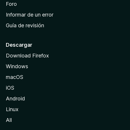
i
Foro
s
n
Informar de un error
i
Guía de revisión
c
i
o
Descargar
d
Download Firefox
e
Windows
M
o
macOS
z
iOS
i
l
Android
l
Linux
a
All