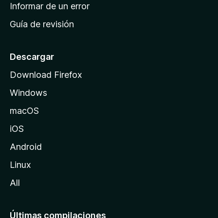
n
Informar de un error
i
Guía de revisión
c
i
o
Descargar
d
Download Firefox
e
Windows
M
o
macOS
z
iOS
i
l
Android
l
Linux
a
All
Últimas compilaciones