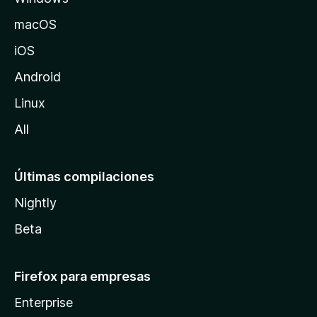
o
macOS
z
iOS
i
l
Android
l
Linux
a
All
Últimas compilaciones
Nightly
Beta
Firefox para empresas
Enterprise