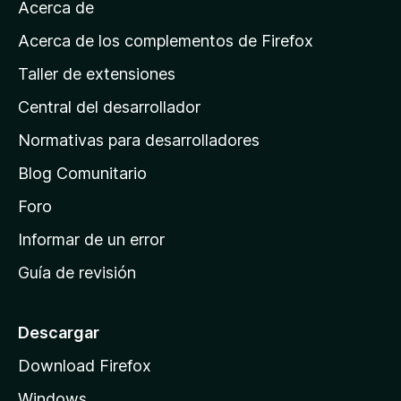
v
Acerca de
c
p
a
i
á
l
Acerca de los complementos de Firefox
o
o
g
n
Taller de extensiones
r
e
i
a
s
Central del desarrollador
n
c
i
a
Normativas para desarrolladores
o
d
n
Blog Comunitario
e
e
i
Foro
s
n
Informar de un error
i
Guía de revisión
c
i
o
Descargar
d
Download Firefox
e
Windows
M