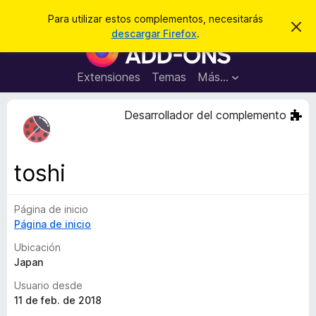
B
Cerrar sesión
Para utilizar estos complementos, necesitarás
I
u
descargar Firefox
.
g
B
s
n
u
o
c
r
s
Extensiones
Temas
Más...
a
a
c
r
r
e
a
Desarrollador del complemento
s
d
t
e
o
a
r
v
toshi
i
d
s
e
o
Página de inicio
c
Página de inicio
o
m
Ubicación
p
Japan
l
Usuario desde
e
11 de feb. de 2018
m