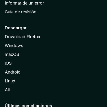
n
Informar de un error
i
Guía de revisión
c
i
o
Descargar
d
Download Firefox
e
Windows
M
o
macOS
z
iOS
i
l
Android
l
Linux
a
All
Últimas compilaciones