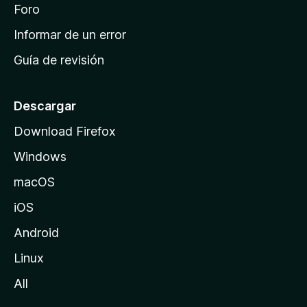
i
Foro
s
n
Informar de un error
i
Guía de revisión
c
i
o
Descargar
d
Download Firefox
e
Windows
M
o
macOS
z
iOS
i
l
Android
l
Linux
a
All