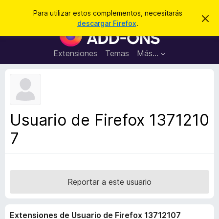
B
Cerrar sesión
Para utilizar estos complementos, necesitarás
I
u
descargar Firefox
.
g
B
s
n
u
o
c
r
s
Extensiones
Temas
Más...
a
a
c
r
r
e
a
s
d
t
e
o
a
r
v
Usuario de Firefox 1371210
i
d
s
7
e
o
c
o
m
p
Reportar a este usuario
l
e
Extensiones de Usuario de Firefox 13712107
m