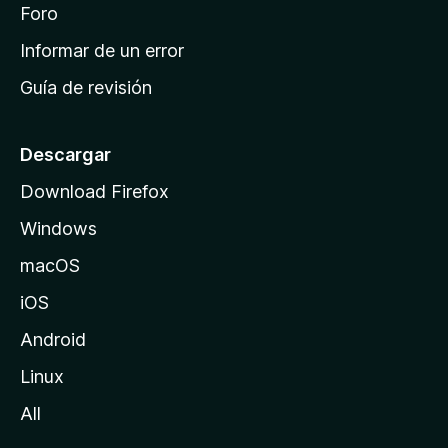
i
Foro
s
n
Informar de un error
i
Guía de revisión
c
i
o
Descargar
d
Download Firefox
e
Windows
M
o
macOS
z
iOS
i
l
Android
l
Linux
a
All