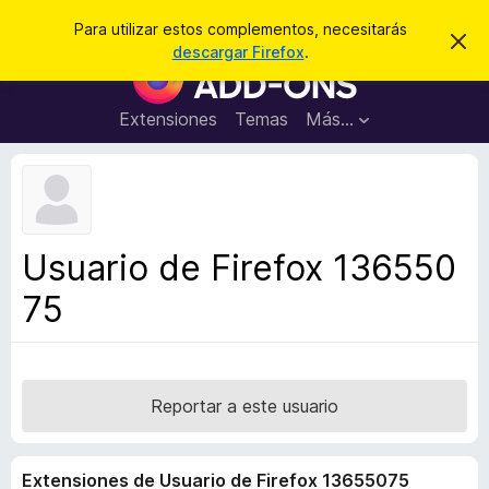
B
Cerrar sesión
Para utilizar estos complementos, necesitarás
I
u
descargar Firefox
.
g
B
s
n
u
o
c
r
s
Extensiones
Temas
Más...
a
a
c
r
r
e
a
s
d
t
e
o
a
r
v
Usuario de Firefox 136550
i
d
s
75
e
o
c
o
m
p
Reportar a este usuario
l
e
Extensiones de Usuario de Firefox 13655075
m