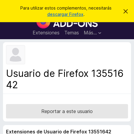
B
Cerrar sesión
Para utilizar estos complementos, necesitarás
I
u
descargar Firefox
.
g
B
s
n
u
o
c
r
s
Extensiones
Temas
Más...
a
a
c
r
r
e
a
s
d
t
e
o
a
r
v
Usuario de Firefox 135516
i
d
s
42
e
o
c
o
m
p
Reportar a este usuario
l
e
Extensiones de Usuario de Firefox 13551642
m