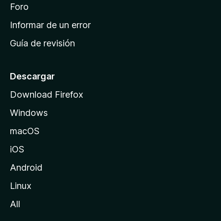
i
Foro
s
n
Informar de un error
i
Guía de revisión
c
i
o
Descargar
d
Download Firefox
e
Windows
M
o
macOS
z
iOS
i
l
Android
l
Linux
a
All