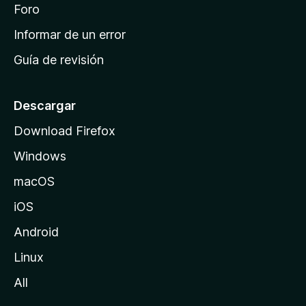
i
Foro
s
n
Informar de un error
i
Guía de revisión
c
i
o
Descargar
d
Download Firefox
e
Windows
M
o
macOS
z
iOS
i
l
Android
l
Linux
a
All