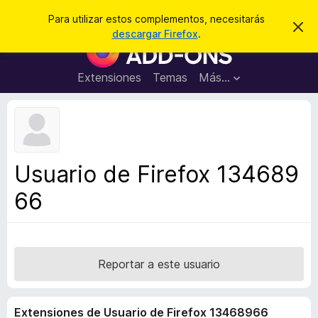
B
Cerrar sesión
Para utilizar estos complementos, necesitarás
I
u
descargar Firefox
.
g
B
s
n
u
o
c
r
s
Extensiones
Temas
Más...
a
a
c
r
r
e
a
s
d
t
e
o
a
r
v
Usuario de Firefox 134689
i
d
s
66
e
o
c
o
m
p
Reportar a este usuario
l
e
Extensiones de Usuario de Firefox 13468966
m