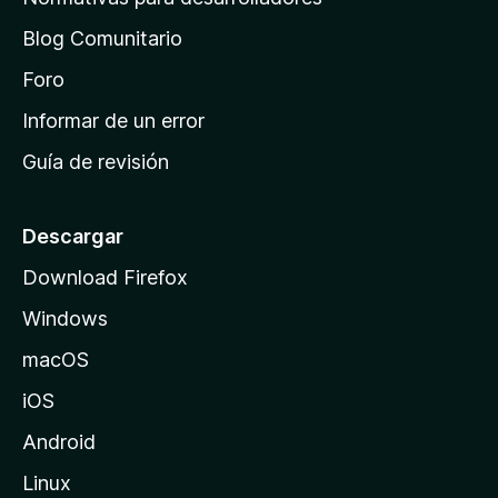
o
d
n
Blog Comunitario
e
e
i
Foro
s
n
Informar de un error
i
Guía de revisión
c
i
o
Descargar
d
Download Firefox
e
Windows
M
o
macOS
z
iOS
i
l
Android
l
Linux