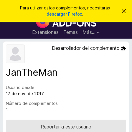
B
Cerrar sesión
Para utilizar estos complementos, necesitarás
I
u
descargar Firefox
.
g
B
s
n
u
o
c
r
s
Extensiones
Temas
Más...
a
a
c
r
r
e
a
Desarrollador del complemento
s
d
t
e
o
a
r
v
JanTheMan
i
d
s
e
o
Usuario desde
c
17 de nov. de 2017
o
m
Número de complementos
p
1
l
e
Reportar a este usuario
m