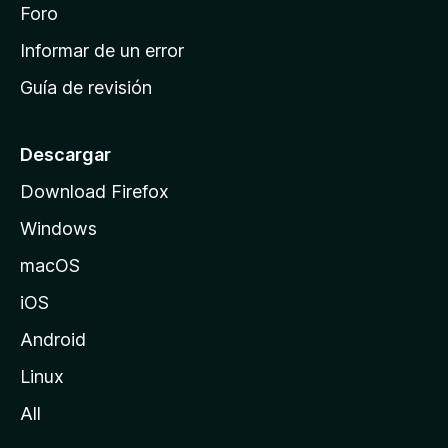
i
Foro
s
n
Informar de un error
i
Guía de revisión
c
i
o
Descargar
d
Download Firefox
e
Windows
M
o
macOS
z
iOS
i
l
Android
l
Linux
a
All