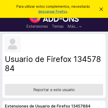
B
Cerrar sesión
Para utilizar estos complementos, necesitarás
I
u
descargar Firefox
.
g
B
s
n
u
o
c
r
s
Extensiones
Temas
Más...
a
a
c
r
r
e
a
s
d
t
e
o
a
r
v
Usuario de Firefox 134578
i
d
s
84
e
o
c
o
m
p
Reportar a este usuario
l
e
Extensiones de Usuario de Firefox 13457884
m