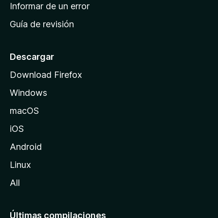
n
Informar de un error
i
Guía de revisión
c
i
o
Descargar
d
Download Firefox
e
Windows
M
o
macOS
z
iOS
i
l
Android
l
Linux
a
All
Últimas compilaciones