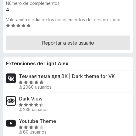
Número de complementos
e
4
n
Valoración media de los complementos del desarrollador
t
S
o
e
s
v
p
Reportar a este usuario
a
a
l
r
o
Extensiones de Light Alex
a
r
ó
F
Темная тема для ВК | Dark theme for VK
c
i
S
o
r
2080 usuarios
e
n
e
v
4
Dark View
f
a
.
S
o
l
8
239 usuarios
e
x
o
d
v
Youtube Theme
r
e
a
ó
5
S
l
80 usuarios
c
e