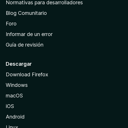
a
Normativas para desarrolladores
d
Blog Comunitario
e
i
Foro
n
Informar de un error
i
Guía de revisión
c
i
o
Descargar
d
Download Firefox
e
Windows
M
o
macOS
z
iOS
i
l
Android
l
Linux