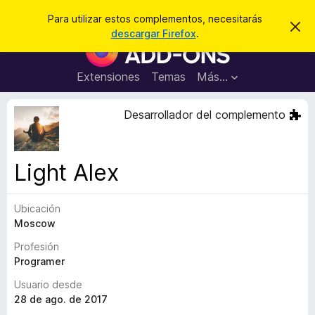
B
Cerrar sesión
Para utilizar estos complementos, necesitarás
I
u
descargar Firefox
.
g
B
s
n
u
o
c
r
s
Extensiones
Temas
Más...
a
a
c
r
r
e
a
Desarrollador del complemento
s
d
t
e
o
a
r
v
Light Alex
i
d
s
e
o
Ubicación
c
Moscow
o
m
Profesión
p
Programer
l
Usuario desde
e
28 de ago. de 2017
m