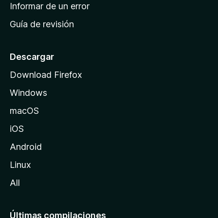
n
Informar de un error
i
Guía de revisión
c
i
o
Descargar
d
Download Firefox
e
Windows
M
o
macOS
z
iOS
i
l
Android
l
Linux
a
All
Últimas compilaciones