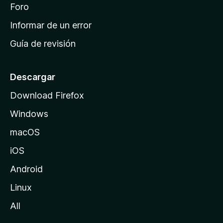
i
Foro
s
n
Informar de un error
i
Guía de revisión
c
i
o
Descargar
d
Download Firefox
e
Windows
M
o
macOS
z
iOS
i
l
Android
l
Linux
a
All