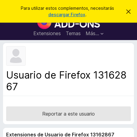
B
Cerrar sesión
Para utilizar estos complementos, necesitarás
I
u
descargar Firefox
.
g
B
s
n
u
o
c
r
s
Extensiones
Temas
Más...
a
a
c
r
r
e
a
s
d
t
e
o
a
r
v
Usuario de Firefox 131628
i
d
s
67
e
o
c
o
m
p
Reportar a este usuario
l
e
Extensiones de Usuario de Firefox 13162867
m