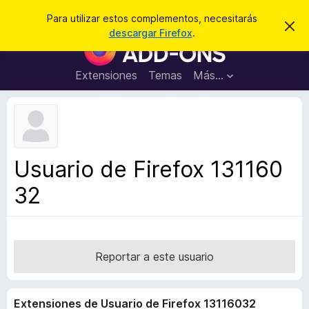
B
Cerrar sesión
Para utilizar estos complementos, necesitarás
I
u
descargar Firefox
.
g
B
s
n
u
o
c
r
s
Extensiones
Temas
Más...
a
a
c
r
r
e
a
s
d
t
e
o
a
r
v
Usuario de Firefox 131160
i
d
s
32
e
o
c
o
m
p
Reportar a este usuario
l
e
Extensiones de Usuario de Firefox 13116032
m