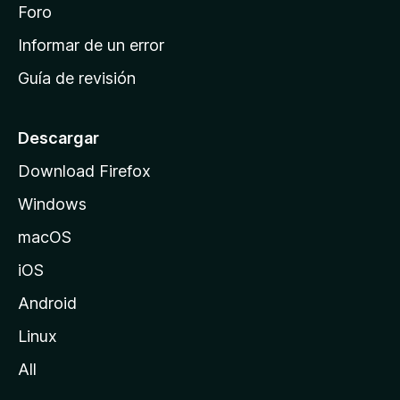
i
Foro
s
n
Informar de un error
i
Guía de revisión
c
i
o
Descargar
d
Download Firefox
e
Windows
M
o
macOS
z
iOS
i
l
Android
l
Linux
a
All