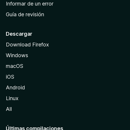
n
Informar de un error
i
Guía de revisión
c
i
o
Descargar
d
Download Firefox
e
Windows
M
o
macOS
z
iOS
i
l
Android
l
Linux
a
All
Últimas compilaciones