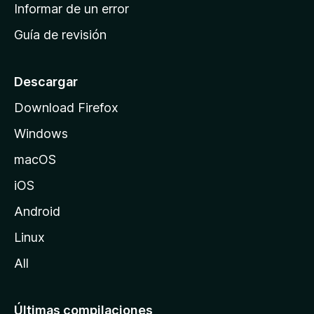
n
Informar de un error
i
Guía de revisión
c
i
o
Descargar
d
Download Firefox
e
Windows
M
o
macOS
z
iOS
i
l
Android
l
Linux
a
All
Últimas compilaciones